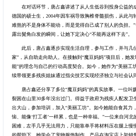
在对话环节，唐占鑫讲述了从人生低谷到投身公益的成
德国的硕士生，2004年因车祸导致胸椎脊髓损伤，从此与
难熬的不是身体不能动，而是觉得自己成了别人的负担。
露出鬓角白发的瞬间，让她下定决心“不能再这样下去”。
此后，唐占鑫逐步实现生活自理，参与工作，并与几位
家”，从自助走向助人。在接触到“魔豆妈妈”项目后，她发
能”的理念与自己的行动高度契合。如今，她作为“美丽工
续带领更多残疾姐妹通过指尖技艺实现经济独立与社会认
唐占鑫还分享了多位“魔豆妈妈”的真实故事。一位叫
裂困在山里30多年没出过门。得益于政府为残疾人配发卫
出大山，参加培训，加入“美丽工坊”。如今她能自食其力
恼、能像‘打工者’一样累，也是一种幸福。”一位来自河
困难，左手几乎无法用力，只能靠单手将材料压在腿上慢慢
的帮助下，她学会了宠物服饰制作，产品在淘宝店上架销