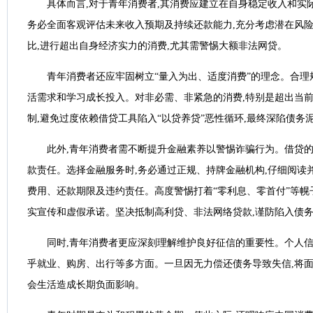
具体‌而言‌,对于青年消费者,其消费应建立在自身稳定收入和
务必‌全面客观‌评估未来收入预期及持续还款能力,充分考虑潜在风
比,进行超出自身经济实力的消费,‌尤其需警惕大额非法网贷‌。
青年消费者还应牢固树立“量入为出、适度消费”的理念。合理
活需求和学习成长投入。对非必需、非紧急的消费,特别是超出当前支
制,避免过度依赖借贷工具陷入“以贷养贷”恶性循环,最终‌深陷债务泥
此外,青年消费者‌需不断提升金融素养以‌警惕诈骗行为。借贷的
款责任‌。选择金融服务时,务必通过正规、持牌金融机构,仔细阅读
费用、还款期限及违约责任。‌高度‌警惕‌打着“零利息、零首付”等幌子
实宣传和虚假承诺。坚决抵制高利贷、非法网络贷款,谨防陷入债
‌同时‌,青年消费者更应深刻理解‌维护良好‌征信的重要性。个人信
乎就业、购房、出行等多方面。一旦因无力偿还债务导致失信,将‌面
会生活造成长期‌负面影响‌。