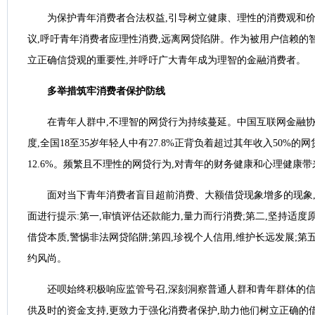
为保护青年消费者合法权益,引导树立健康、理性的消费观和价值
议,‌呼吁‌青年消费者应理性消费,远离网贷陷阱。作为被用户信赖的
立正确信贷观的重要性,并呼吁广大青年成为理智的金融消费者。
多举措筑牢消费者保护防线
在青年人群中,不理智的网贷行为‌持续蔓延‌。中国互联网金融协会发
度,全国18至35岁年轻人中有27.8%正背负着超过其年收入50%的网
12.6%。频繁且不理性的网贷行为,对青年的‌财务健康‌和心理‌健康‌
面对当下青年消费者盲目超前消费、大额借贷现象增多的现象
面进行提示:第一,审慎评估还款能力,量力而行消费;第二,坚持适度原
借贷本质,警惕非法网贷陷阱;第四,珍视个人信用,维护长远发展;第
约风尚。
还呗始终积极响应监管号召,深刻洞察普通人群和青年群体的信
供及时的资金支持,更‌致力于‌强化消费者保护,助力他们树立正确