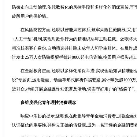
防御走向主动治理,‌依托‌数智化的风控手段和多样化的消保宣传,牢牢
龄段用户的保护墙。
在风险防控方面,还呗以智能风控体系,筑牢风险拦截防线,采用“
+人工干预”机制,实现对欺诈行为的精准识别与主动拦截。还呗将
精准核实客户身份,自动筛选并排除未成年人和学生群体。在反诈成效方
计发出25万人次防骗提醒拦截超8000起电信诈骗,挽回用户损失超1.
‌在金融教育层面‌,还呗以多样化消保举措,实现金融知识精准触
说”专题页,‌运用‌漫画、动画等形式解析诈骗套路,累计曝光超1000万
近群众‌,‌持续‌开展金融反诈知识普及活动,切实守好用户的“钱袋子”
多维度强化青年理性消费观念
响应中消协的提示,还呗也在此倡导青年金融消费者,加强金融知识
认识征信的重要性,并树立正确的借贷观,成为‌一名‌理性的金融消费