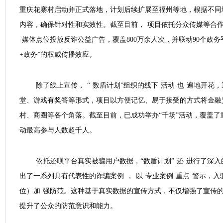
重庆花寨村启动并正式落地，计划后续扩展至福州等地，根据不同
内容，确保针对性和实效性。截至目前，
项目依托分众传媒等合作
媒体点位投放反诈公益广告，覆盖800万余人次，并联动90个政
+政务”的权威传播效应。
除了线上宣传，
“
数盾计划”组织的线下
活动
也
遍地开花，
堂、游戏有奖答等形式，项目以方便记忆、易于接受的方式将金融
村、商圈等各个角落。截至目前，已成功举办“千场”活动，覆盖了重
动最高参与人数超千人。
依托还呗平台真实被骗用户数据，“数盾计划”
还
进行了深入
出了一系列具有代表性的诈骗案例
，
以
专业案例
重点
警示，入驻
位）加
强防范。这种基于真实数据的宣传方式，不仅增强了宣传
提升了公众的防范意识和能力。