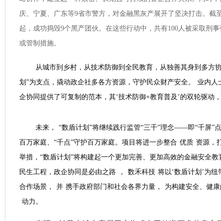
庆、宁夏、广东等9省市警方，对金融黑灰产展开了坚决打击。截至
起，成功捣毁9个黑产团伙。在这些行动中，共有100人被采取刑事
或管制措施。
从城市到乡村，从技术防御到全民教育，从独善其身到多方协
划”为支点，撬动政企社多各方资源，守护民众财产安全。
业内人
企协同提供了可复制的范本，其‘技术防御+教育普及’的双轮驱动
未来，
“数盾计划”将继续践行监管“三千”理念——即“千屏”
百万家庭、“千点”守护百万家庭。项目将进一步整合
优质
资源，
举措，“数盾计划”将构建起一个更加完善、更加高效的金融安全教
民生工程，政企协同是必由之路
，
数禾科技
将以‘数盾计划’为
合作场景，
并
携手政府部门和社会各界力量，
为构建安全、健康
动力。