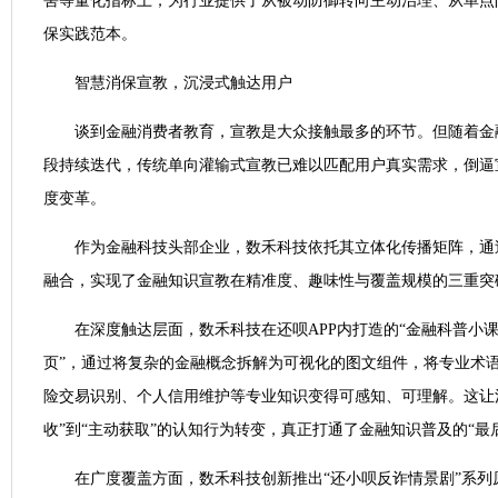
害等量化指标上，为行业提供了从被动防御转向主动治理、从单点
保实践范本。
智慧消保宣教，沉浸式触达用户
谈到金融消费者教育，宣教是大众接触最多的环节。但随着金
段持续迭代，传统单向灌输式宣教已难以匹配用户真实需求，倒逼
度变革。
作为金融科技头部企业，数禾科技依托其立体化传播矩阵，通
融合，实现了金融知识宣教在精准度、趣味性与覆盖规模的三重突
在深度触达层面，数禾科技在还呗APP内打造的“金融科普小课
页”，通过将复杂的金融概念拆解为可视化的图文组件，将专业术
险交易识别、个人信用维护等专业知识变得可感知、可理解。这让
收”到“主动获取”的认知行为转变，真正打通了金融知识普及的“最
在广度覆盖方面，数禾科技创新推出“还小呗反诈情景剧”系