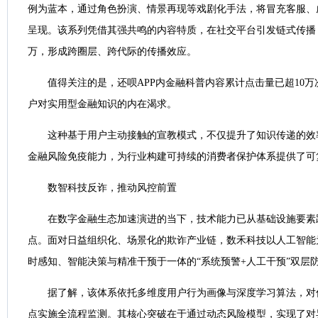
例为蓝本，通过角色扮演、情景再现等戏剧化手法，将冒充客服、
呈现。该系列凭借其强共鸣的内容特质，在社交平台引发链式传播，
万，形成跨圈层、跨代际的传播效应。
值得关注的是，还呗APP内金融科普内容累计点击量已超10
户对实用型金融知识的内在渴求。
这种基于用户主动接触的宣教模式，不仅提升了知识传递的效
金融风险免疫能力，为行业构建可持续的消费者保护体系提供了可
数智科技反诈，推动风控前置
在数字金融生态加速演进的当下，技术能力已从基础设施要素
点。面对日益组织化、场景化的欺诈产业链，数禾科技以人工智能
时感知、智能决策与精准干预于一体的“系统预警+人工干预”双层
据了解，该体系依托多维度用户行为画像与深度学习算法，对
点实施全流程监测。其核心突破在于通过动态风险模型，实现了对