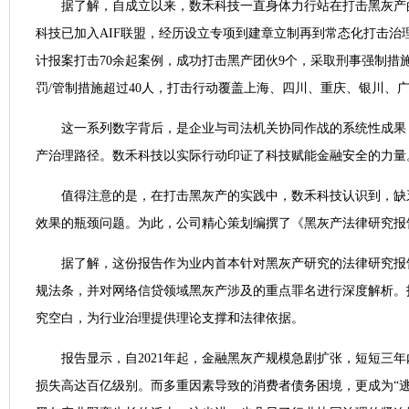
据了解，自成立以来，数禾科技一直身体力行站在打击黑灰产的
科技已加入AIF联盟，经历设立专项到建章立制再到常态化打击治
计报案打击70余起案例，成功打击黑产团伙9个，采取刑事强制措施
罚/管制措施超过40人，打击行动覆盖上海、四川、重庆、银川、广
这一系列数字背后，是企业与司法机关协同作战的系统性成果
产治理路径。数禾科技以实际行动印证了科技赋能金融安全的力量
值得注意的是，在打击黑灰产的实践中，数禾科技认识到，缺
效果的瓶颈问题。为此，公司精心策划编撰了《黑灰产法律研究报
据了解，这份报告作为业内首本针对黑灰产研究的法律研究报
规法条，并对网络信贷领域黑灰产涉及的重点罪名进行深度解析。
究空白，为行业治理提供理论支撑和法律依据。
报告显示，自2021年起，金融黑灰产规模急剧扩张，短短三年
损失高达百亿级别。而多重因素导致的消费者债务困境，更成为“逃